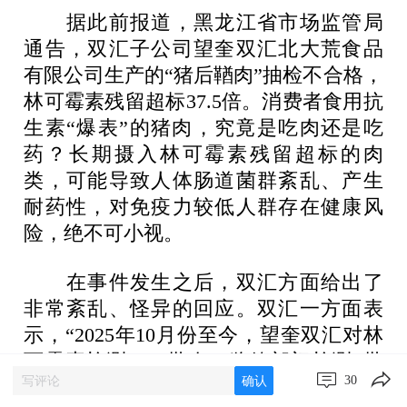
据此前报道，黑龙江省市场监管局
通告，双汇子公司望奎双汇北大荒食品
有限公司生产的“猪后鞧肉”抽检不合格，
林可霉素残留超标37.5倍。消费者食用抗
生素“爆表”的猪肉，究竟是吃肉还是吃
药？长期摄入林可霉素残留超标的肉
类，可能导致人体肠道菌群紊乱、产生
耐药性，对免疫力较低人群存在健康风
险，绝不可小视。
在事件发生之后，双汇方面给出了
非常紊乱、怪异的回应。双汇一方面表
示，“2025年10月份至今，望奎双汇对林
可霉素检测5892批次，监管部门检测3批
30
确认
次，检测结论均合格”；另一方面却又称