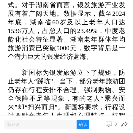
式。对于湖南省而言，银发旅游产业发
展有着广阔天地。数据显示，截至2024
年底，湖南省60岁及以上老年人口达
1536万人，占总人口的23.49%，中度老
龄化社会特征显著。湖南老年群体年均
旅游消费已突破5000元，数字背后是一
个潜力巨大的银发经济蓝海。
新国标为银发旅游立下了规矩，防
止老年人“踩坑”。当下，部分老年旅游团
仍存在行程安排不合理、强制购物、安
全保障不足等现象，有的老人“乘兴而
来”却“扫兴而归”。新国标要求，行程设
计要贴合老年人生理和心理特点，行程
节奏舒缓、休息安排合理；并严格规范
0
确认