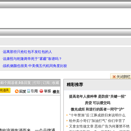
·远离那些只抢红包不发红包的人
·说康熙与乾隆两帝死于“雾霾”靠谱吗？
·战机侧颜也很美:中美俄五代机同角度比较
741
个阅读者,
0
条回复 |
打印
|
订阅
|
收藏
精彩推荐
楼主
提高老年人接种率 是防疫“关键一招”
房贷 可以缓交吗
微光成炬 和逆行的医者一同守“沪”
“十年禁渔”后 江豚成群归来说明什么
给外卖小哥们“加油打气” 你们辛苦了
又拿女性做文章 恶俗广告为何屡禁不绝
费的浪潮奔涌而来，一个品牌通