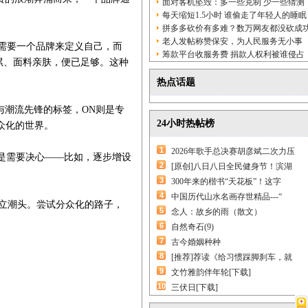
面对客机坠毁：多一些克制 少一些猜测
每天缩短1.5小时 谁偷走了年轻人的睡眠
拼多多砍价有多难？数万网友都没砍成
老人发帖称赞保安，为人民服务无小事
需要一个品牌来定义自己，而
筹款平台收服务费 捐款人权利被谁侵占
累、面料亲肤，便已足够。这种
热点话题
潮流先锋的标签，ON则是专
24小时热帖榜
众化的世界。
1
2026年歌手总决赛胡彦斌二次力压
是需要决心——比如，逐步增设
2
[原创]八日八日全民健身节！滨湖
3
300年来的楷书“天花板”！这字
4
中国历代山水名画存世精品---“
立潮头。尝试分众化的路子，
5
念人：故乡的雨（散文）
6
自然奇石(9)
7
古今婚姻种种
8
[推荐]荐读《给习惯踩脚刹车，就
9
文竹雅韵伴年轮[下载]
10
三伏日[下载]