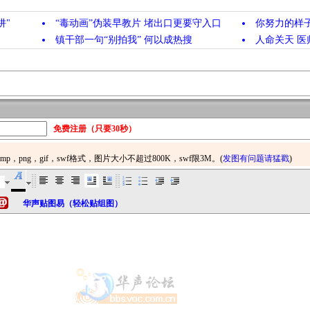
阱"
“毒动画”伪装早教片 堵出口更要守入口
你努力的样
镇干部一句“别拍我” 何以成热搜
人命关天 医
免费注册（只要30秒）
华声贴图易（轻松贴组图）