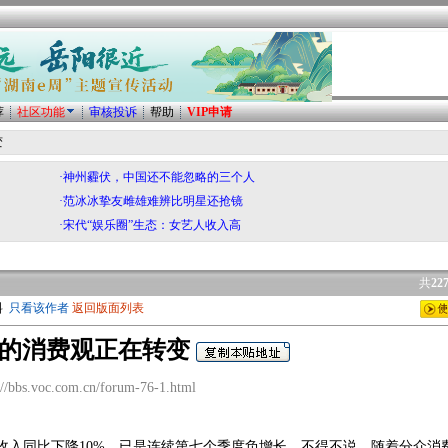
荐
社区功能
审核投诉
帮助
VIP申请
变
·神州霾伏，中国还不能忽略的三个人
·范冰冰挚友雌雄难辨比明星还抢镜
·宋代“娱乐圈”生态：女艺人收入高
共
22
料
只看该作者
返回版面列表
众的消费观正在转变
bbs.voc.com.cn/forum-76-1.html
收入同比下降10%，已是连续第七个季度负增长。不得不说，随着分众消