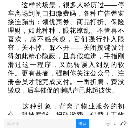
这样的场景，很多人经历过——停
车离场到闸口扫缴费码，各种广告弹窗
接连蹦出：领优惠券、商品打折、保险
理财，如此种种，眼花缭乱。不管喜不
喜欢，感不感兴趣，它们强行扑入眼
帘，关不掉、躲不开——关闭按键设计
得如此精心隐蔽，且真假难辨，手指刚
滑过这一程序，又跳转误入到别的软
件。更有甚者，强制你关注公众号、注
册会员才能完成支付。一番折腾，费没
缴成，后车催促的喇叭声已此起彼伏。
这种乱象，背离了物业服务的初
心。科技赋能、扫码缴费，代替人工收
费，图的是简单方便快捷，省时省事省
1
确认