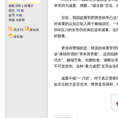
单等同为减重、增重，“碳水脸”言论、
发帖
388
|
玫瑰
0
花生:
74
粒
金币:
0
枚
目前，我国超重和肥胖患病率已达50
等级:
大虾辈
对体重的认知正陷入两个极端误区。一端
关注TA
发短信
BMI仅22的女性仍在疯狂追求减重
的较量。
送礼物
更值得警惕的是，错误的体重管理观念
诊”推销所谓的“草本营养素”。这些陷
功夫”。极端节食、生酮饮食、液断法
不可逆损伤。这种“暴力减肥”反而会
减重不能“一刀切”。对于真正需要医
如关注精力是否充沛、脾胃是否调和，