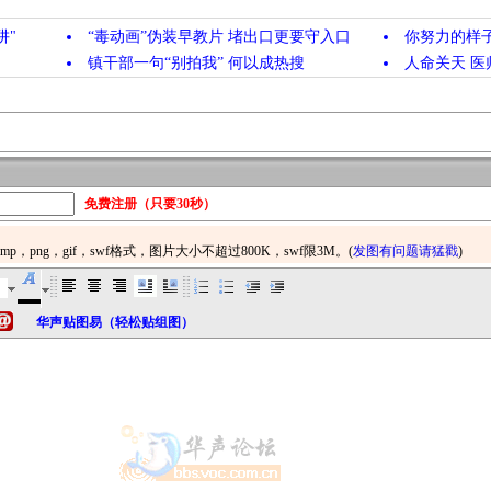
阱"
“毒动画”伪装早教片 堵出口更要守入口
你努力的样
镇干部一句“别拍我” 何以成热搜
人命关天 医
免费注册（只要30秒）
华声贴图易（轻松贴组图）