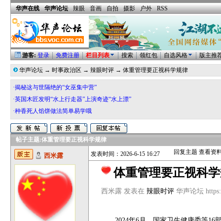
华声在线
华声论坛
辣眼
音画
自拍
摄影
户外
RSS
游客:
登录
免费注册
栏目列表
搜索
领红包
自选风格
版主推
华声论坛
→
时事政治区
→
辣眼时评
→
体重管理要正视科学规律
·揭秘这与世隔绝的“女巫集中营”
·英国木匠发明“水上行走器”上演奇迹“水上漂”
·种香死人馅饼做法简单易学哦
帖子主题:
体重管理要正视科学规律
回复主题
查看资
发表时间：2026-6-15 16:27
西米露
体重管理要正视科
西米露 发表在
辣眼时评
华声论坛 https://
2024年6月，国家卫生健康委等16