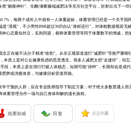
各类“躺瘦神针”、生酮/液断极端减肥法等充斥社交平台，折射出当下一些
.7%，每两个成年人中就有一人体重超标，体重管理已经是一个关乎国
是“漠视”，不少男性BMI超过30仍自认“身材还行”，对体检数据视若无
。这两种心态看似对立，实则同源，都将体重管理等同于体重数字的增减，把
正在被不法分子精准“收割”。从非正规渠道滥打“减肥针”导致严重呕吐
阱，本质上是对公众健康焦虑的恶意透支。很多人减肥太想“走捷径”，却忘
等手段，本质上是在强行打破人体稳态，短期可能“掉秤”，长期却会造成
加重肥胖或消瘦体质，与健康目标背道而驰。
学干预的人群，应在专业医师指导下制定方案；对于绝大多数普通人而
将体重管理当作一场与自己身体和解的漫长旅程。