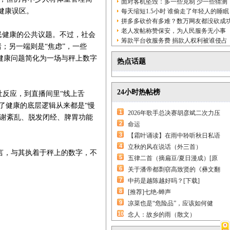
面对客机坠毁：多一些克制 少一些猜测
健康误区。
每天缩短1.5小时 谁偷走了年轻人的睡眠
拼多多砍价有多难？数万网友都没砍成
老人发帖称赞保安，为人民服务无小事
民健康的公共议题。不过，社会
筹款平台收服务费 捐款人权利被谁侵占
睹；另一端则是“焦虑”，一些
健康问题简化为一场与秤上数字
热点话题
24小时热帖榜
反应，到直播间里“线上舌
了健康的底层逻辑从来都是“慢
1
2026年歌手总决赛胡彦斌二次力压
代谢紊乱、脱发闭经、脾胃功能
2
命运
3
【霜叶诵读】在雨中聆听秋日私语
4
立秋的风在说话（外三首）
言，与其执着于秤上的数字，不
5
五律二首（摘扁豆/夏日漫成）[原
6
关于潘帝都剽窃高致贤的《彝文翻
7
中药是越陈越好吗？[下载]
8
[推荐]七绝-蝉声
9
凉菜也是“危险品”，应该如何健
10
念人：故乡的雨（散文）