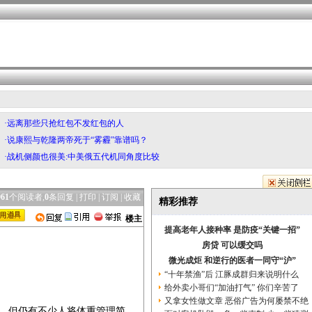
·远离那些只抢红包不发红包的人
·说康熙与乾隆两帝死于“雾霾”靠谱吗？
·战机侧颜也很美:中美俄五代机同角度比较
961
个阅读者,
0
条回复 |
打印
|
订阅
|
收藏
精彩推荐
楼主
提高老年人接种率 是防疫“关键一招”
房贷 可以缓交吗
微光成炬 和逆行的医者一同守“沪”
“十年禁渔”后 江豚成群归来说明什么
给外卖小哥们“加油打气” 你们辛苦了
又拿女性做文章 恶俗广告为何屡禁不绝
著，但仍有不少人将体重管理简