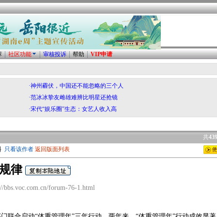
荐
社区功能
审核投诉
帮助
VIP申请
·神州霾伏，中国还不能忽略的三个人
·范冰冰挚友雌雄难辨比明星还抢镜
·宋代“娱乐圈”生态：女艺人收入高
共
43
料
只看该作者
返回版面列表
学规律
bbs.voc.com.cn/forum-76-1.html
部门联合启动“体重管理年”三年行动。两年来，“体重管理年”行动成效显