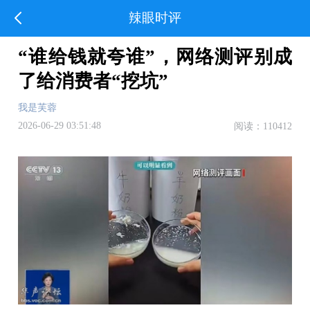
辣眼时评
“谁给钱就夸谁”，网络测评别成
了给消费者“挖坑”
我是芙蓉
2026-06-29 03:51:48
阅读：110412