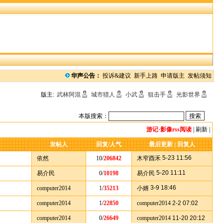
华声公告：
投诉&建议
新手上路
申请版主
发帖须知
版主:
武林阿混
城市猎人
小武
狙击手
光影世界
本版搜索：
游记·影像rss阅读
|
刷新
|
发帖人
回复/人气
最后更新 | 回复人
5-23 11:56
依然
10/
206842
木窄酉禾
5-20 11:11
易介民
0/
10198
易介民
3-9 18:46
computer2014
1/
35213
小婿
computer2014
1/
22850
computer2014
2-2 07:02
computer2014
0/
26649
computer2014
11-20 20:12