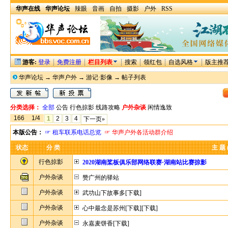
华声在线
华声论坛
辣眼
音画
自拍
摄影
户外
RSS
游客:
登录
免费注册
栏目列表
搜索
领红包
自选风格
版主推
华声论坛
→
华声户外
→
游记·影像
→ 帖子列表
分类选择：
全部
公告
行色掠影
线路攻略
户外杂谈
闲情逸致
166
1/4
1
2
3
4
下一页»
本版公告：
☞ 租车联系电话总览
☞ 华声户外各活动群介绍
状态
分 类
主 题 
行色掠影
2020湖南桨板俱乐部网络联赛·湖南站比赛掠影
户外杂谈
赞广州的驿站
户外杂谈
武功山下故事多[下载]
户外杂谈
心中最念是苏州[下载][下载]
户外杂谈
永嘉麦饼香[下载]