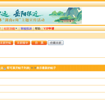
荐
社区功能
审核投诉
帮助
VIP申请
(点
即可展开帖子列表)
表示最新的帖子