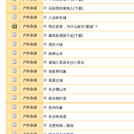
户外杂谈
石刻里的蜀地人[下载]
户外杂谈
八达岭长城
户外杂谈
鄂尔多斯，为什么称为“暖城”？
户外杂谈
藏龙卧虎国子监[下载]
户外杂谈
周庄小镇
户外杂谈
桂林山水
户外杂谈
潇湘八景及长沙八景台
户外杂谈
张家界印象
户外杂谈
凤凰古城
户外杂谈
长沙麓山寺
户外杂谈
南京桃叶渡
户外杂谈
苏州印象
户外杂谈
长沙朱张渡
户外杂谈
戈壁明珠---敦煌