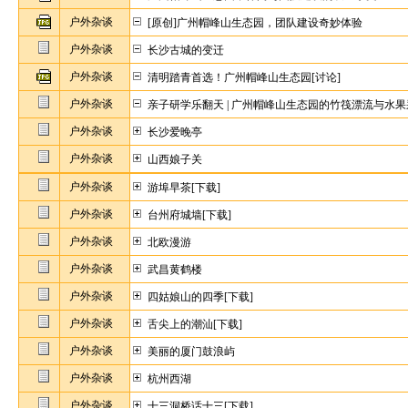
户外杂谈
[原创]广州帽峰山生态园，团队建设奇妙体验
户外杂谈
长沙古城的变迁
户外杂谈
清明踏青首选！广州帽峰山生态园[讨论]
户外杂谈
亲子研学乐翻天 | 广州帽峰山生态园的竹筏漂流与水果
户外杂谈
长沙爱晚亭
户外杂谈
山西娘子关
户外杂谈
游埠早茶[下载]
户外杂谈
台州府城墙[下载]
户外杂谈
北欧漫游
户外杂谈
武昌黄鹤楼
户外杂谈
四姑娘山的四季[下载]
户外杂谈
舌尖上的潮汕[下载]
户外杂谈
美丽的厦门鼓浪屿
户外杂谈
杭州西湖
户外杂谈
十三洞桥话十三[下载]