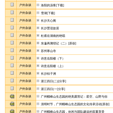
户外杂谈
洛阳的汤客[下载]
户外杂谈
雪湖[下载]
户外杂谈
长沙天心阁
户外杂谈
长沙贾谊故居
户外杂谈
杜甫在湖南的绝唱
户外杂谈
东瀛再溯琐记（二）[原创]
户外杂谈
苏州寒山寺
户外杂谈
诗意岳阳楼（下）
户外杂谈
诗意岳阳楼（上）
户外杂谈
长沙桔子洲
户外杂谈
湛江四日(二)[分享]
户外杂谈
湛江四日(一[分享]
户外杂谈
广州帽峰山生态园的绝美露营记：星空、山野与你
户外杂谈
清明时节，广州帽峰山生态园的文化传承活动[原创]
户外杂谈
广州帽峰山生态园，休闲与团队建设的双重享受